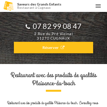
Aller
Saveurs des Grands Enfants
Togg
Restaurant à Cugnaux
au
navi
contenu
principal
07 82 99 08 47​
2 Rue du Pré Vicinal
31270 CUGNAUX
Réserver
Restaurant avec des produits de qualités
Plaisance-du-touch
Restaurant avec des produits de qualités Plaisance-du-touch.
Consultez-nous