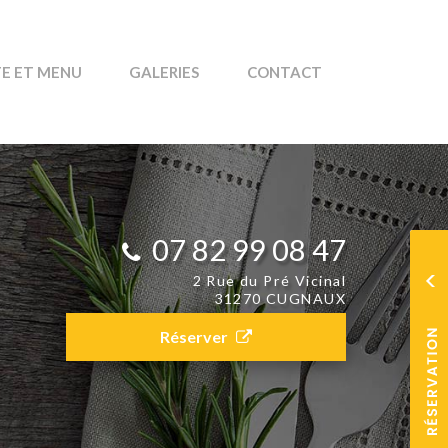
E ET MENU
GALERIES
CONTACT
07 82 99 08 47​
2 Rue du Pré Vicinal
31270 CUGNAUX
Réserver