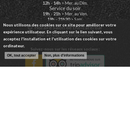
12h
-
14h
> Mer. au Dim.
Service du soir
19h
-
21h
> Mer. au Ven.
19h
-
21h30
> Sam.
Nous utilisons des cookies sur ce site pour améliorer votre
Horaire salon de thé/café/bar
expérience utilisateur. En cliquant sur le lien suivant, vous
Mer. au Sam. (toute la journée)
acceptez l'installation et l'utilisation des cookies sur votre
ordinateur.
Suivez-nous sur les réseaux sociaux :
OK, tout accepter
Non, plus d'informations
Contactez votre restaurant à
Cugnaux