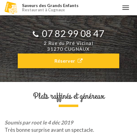
Aller
Saveurs des Grands Enfants
Togg
Restaurant à Cugnaux
au
navi
contenu
principal
07 82 99 08 47​
2 Rue du Pré Vicinal
31270 CUGNAUX
Réserver
Plats raffinés et généreux
Soumis par
root
le 4 déc 2019
Très bonne surprise avant un spectacle.