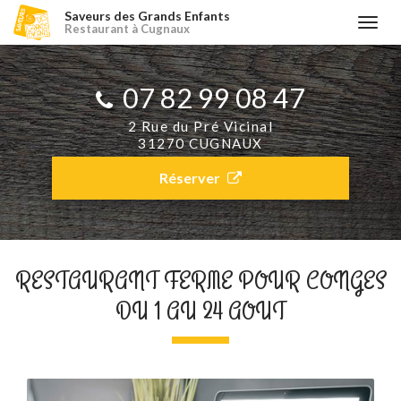
Aller
Saveurs des Grands Enfants
Togg
Restaurant à Cugnaux
au
navi
contenu
principal
07 82 99 08 47​
2 Rue du Pré Vicinal
31270 CUGNAUX
Réserver
RESTAURANT FERME POUR CONGES
DU 1 AU 24 AOUT